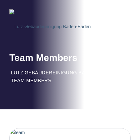
Skip
to
content
Team Members
LUTZ GEBÄUDEREINIGUNG BADEN-BADEN
>
TEAM MEMBERS